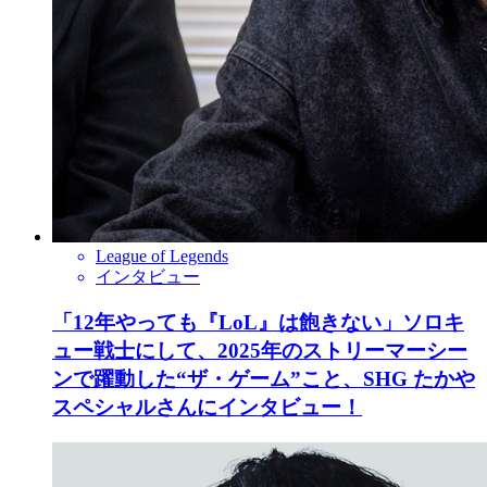
League of Legends
インタビュー
「12年やっても『LoL』は飽きない」ソロキ
ュー戦士にして、2025年のストリーマーシー
ンで躍動した“ザ・ゲーム”こと、SHG たかや
スペシャルさんにインタビュー！