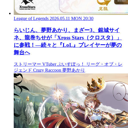
League of Legends
2026.05.11 MON 20:30
らいじん、夢野あかり、まざー3、銀城サイ
ネ、龍巻ちせが「Xross Stars（クロスタ）」
に参戦！―続々と『LoL』プレイヤーが夢の
舞台へ
ストリーマー
VTuber
ぶいすぽっ！
リーグ・オブ・レ
ジェンド
Crazy Raccoon
夢野あかり