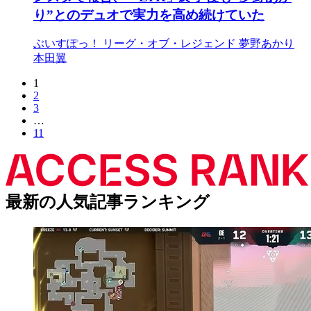
り”とのデュオで実力を高め続けていた
ぶいすぽっ！
リーグ・オブ・レジェンド
夢野あかり
本田翼
1
2
3
…
11
最新の人気記事ランキング