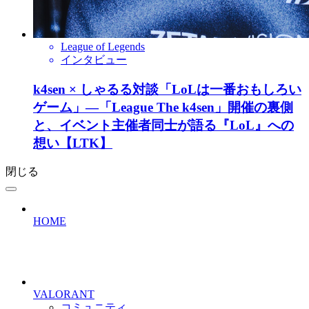
League of Legends
インタビュー
k4sen × しゃるる対談「LoLは一番おもしろい
ゲーム」―「League The k4sen」開催の裏側
と、イベント主催者同士が語る『LoL』への
想い【LTK】
閉じる
HOME
VALORANT
コミュニティ