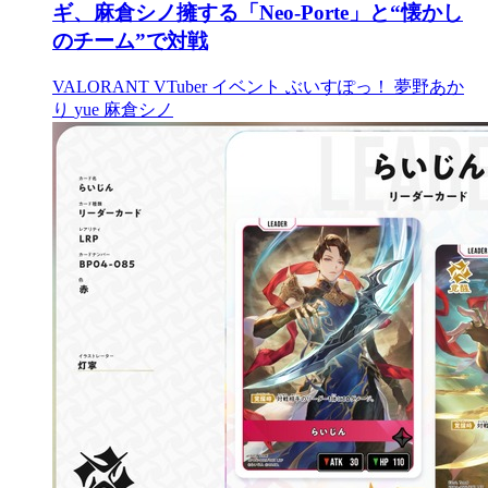
ギ、麻倉シノ擁する「Neo-Porte」と“懐かし
のチーム”で対戦
VALORANT
VTuber
イベント
ぶいすぽっ！
夢野あか
り
yue
麻倉シノ