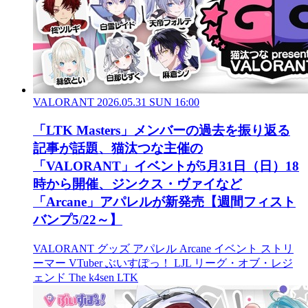
VALORANT
2026.05.31 SUN 16:00
「LTK Masters」メンバーの過去を振り返る
記事が話題、猫汰つな主催の
「VALORANT」イベントが5月31日（日）18
時から開催、ジンクス・ヴァイなど
「Arcane」アパレルが新発売【週間フィスト
バンプ5/22～】
VALORANT
グッズ
アパレル
Arcane
イベント
ストリ
ーマー
VTuber
ぶいすぽっ！
LJL
リーグ・オブ・レジ
ェンド
The k4sen
LTK