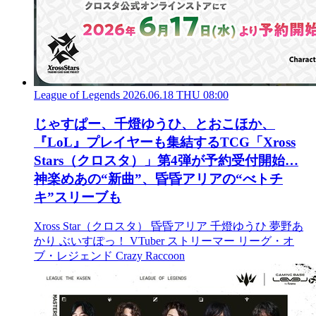
League of Legends
2026.06.18 THU 08:00
じゃすぱー、千燈ゆうひ、とおこほか、
『LoL』プレイヤーも集結するTCG「Xross
Stars（クロスタ）」第4弾が予約受付開始…
神楽めあの“新曲”、昏昏アリアの“べトチ
キ”スリーブも
Xross Star（クロスタ）
昏昏アリア
千燈ゆうひ
夢野あ
かり
ぶいすぽっ！
VTuber
ストリーマー
リーグ・オ
ブ・レジェンド
Crazy Raccoon