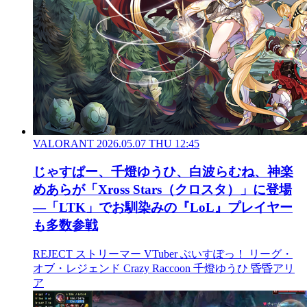
VALORANT
2026.05.07 THU 12:45
じゃすぱー、千燈ゆうひ、白波らむね、神楽
めあらが「Xross Stars（クロスタ）」に登場
―「LTK」でお馴染みの『LoL』プレイヤー
も多数参戦
REJECT
ストリーマー
VTuber
ぶいすぽっ！
リーグ・
オブ・レジェンド
Crazy Raccoon
千燈ゆうひ
昏昏アリ
ア