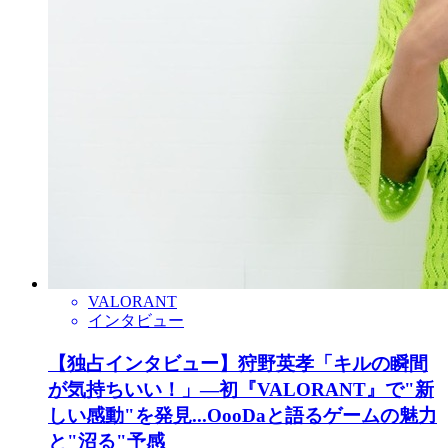
VALORANT
インタビュー
【独占インタビュー】狩野英孝「キルの瞬間
が気持ちいい！」―初『VALORANT』で"新
しい感動"を発見...OooDaと語るゲームの魅力
と"沼る"予感