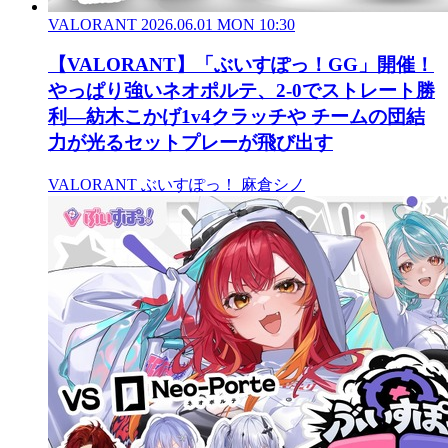
VALORANT
2026.06.01 MON 10:30
【VALORANT】「ぶいすぽっ！GG」開催！
やっぱり強いネオポルテ、2-0でストレート勝
利―紡木こかげ1v4クラッチや チームの団結
力が光るセットプレーが飛び出す
VALORANT
ぶいすぽっ！
麻倉シノ