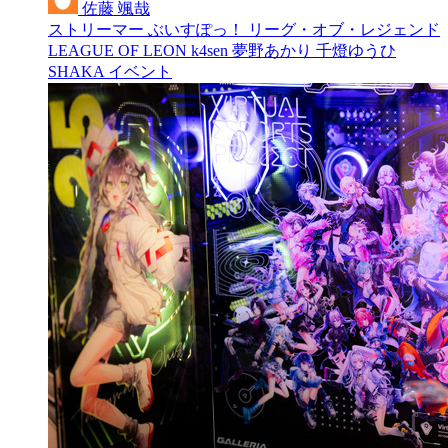
佐藤 颯哉
ストリーマー
ぶいすぽっ！
リーグ・オブ・レジェンド
LEAGUE OF LEON
k4sen
夢野あかり
千燈ゆうひ
SHAKA
イベント