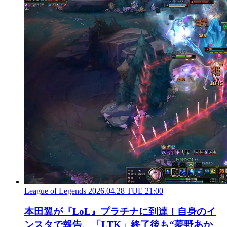
League of Legends
2026.04.28 TUE 21:00
本田翼が『LoL』プラチナに到達！自身のイ
ンスタで報告、「LTK」終了後も“夢野あか