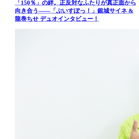
「150％」の絆。正反対なふたりが真正面から
向き合う――「ぶいすぽっ！」銀城サイネ &
龍巻ちせ デュオインタビュー！