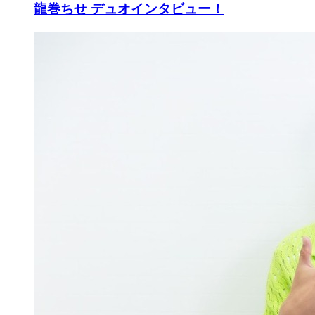
龍巻ちせ デュオインタビュー！