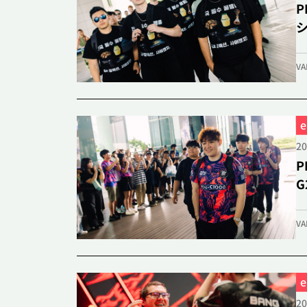
シ
VA
20
G
VA
20