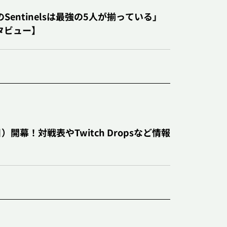
entinelsは最強の5人が揃っている」
タビュー】
egends
アップデート
インタビュー
1日）開幕！対戦表やTwitch Dropsなど情報
グッズ
アップデート
インタビュー