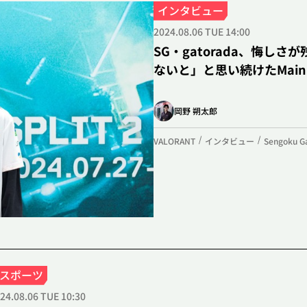
インタビュー
CT
#VCT Pacific
#ストリーマー
#Challengers Japan
2024.08.06 TUE 14:00
tioN FocusMe
#デュエリスト
#夢野あかり
#Clutch_F
SG・gatorada、悔し
ないと」と思い続けたMain
VALORANT
インタビュー
岡野 朔太郎
手越祐也が語る『VALORANT』への尽きない愛―アーティスト
VALORANT
インタビュー
Sengoku G
えてくる“本気の向き合い方”【インタビュー】
閉じる
eスポーツ
24.08.06 TUE 10:30