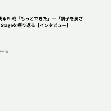
#イベント
i
#Biju
さが残るFL戦「もっとできた」―「調子を戻さ
 Stageを振り返る【インタビュー】
VALORAN
とゲーマー、二つの顔から見
手越祐也の『V
aming
な話題が飛び出