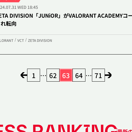
24.07.31 WED 18:45
ETA DIVISION「JUNiOR」がVALORANT ACADE
ぞれ転向
LORANT
VCT
ZETA DIVISION
1
…
62
63
64
…
71
最新