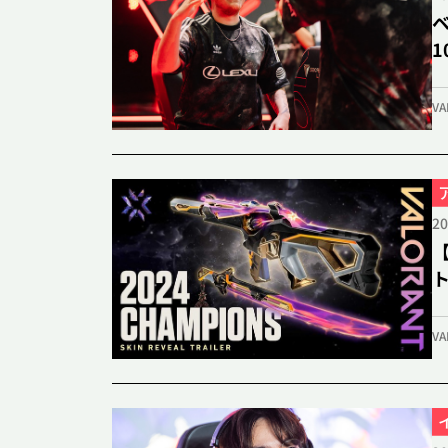
VA
20
【
VA