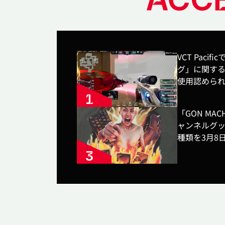
VCT Pac
グ」に関す
使用認めら
「GON MA
ャンネルグッ
種類を3月8