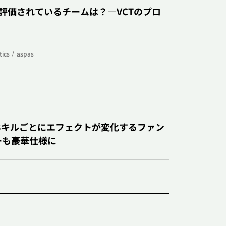
大評価されているチームは？―VCTのプロ
tics
aspas
売！3キルごとにエフェクトが変化するファン
ーも豪華仕様に