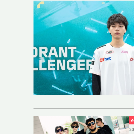
#VALORANT
#V
#グッズ
#Detona
20