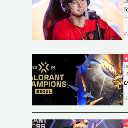
20
T
―
VA
HOME
VALORANT
20
コミュニティ
アップデート
「
ひ
eスポーツ
グッズ
VA
Teamfight Tactics
コミュニティ
アップデート
eスポーツ