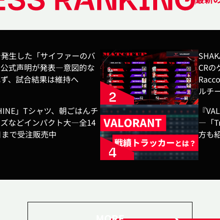
ificで発生した「サイファーのバ
SHA
る公式声明が発表―意図的な
CRの
れず、試合結果は維持へ
Racc
ルチ
CHINE」Tシャツ、朝ごはんチ
『VA
ズなどインパクト大―全14
―「T
日まで受注販売中
方も
MORE