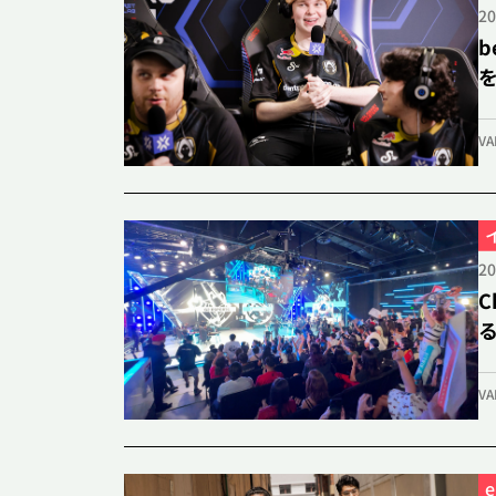
20
b
Riot Games
ニュース
Riot Games O
VA
STREAMERS
20
C
VALORANT&LoL関連ニュースメディア
る
VA