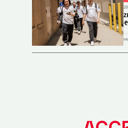
20
Z
VA