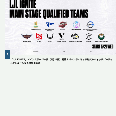
2XKO
コミュニティ
アップデート
League of Legends
インタビュー
熱い“プロポーズ（？）”から始まった「150％」の絆。
インタビュー
eスポーツ
正反対なふたりが真正面から向き合う――「ぶいすぽ
っ！」銀城サイネ & 龍巻ちせ デュオインタビュー！
Riot Games
ニュース
Riot Games ONE
STREAMERS
「LJL IGNITE」メインステージ本日（5月21日）開幕！バウンティマッチ形式やウォッチパーティ、
スケジュールなど情報まとめ
閉じる
大会・イベント情報
VALORANT&LoL関連ニュースメディア