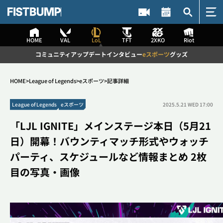
HOME
VAL
LoL
TFT
2XKO
Riot
HOME
コミュニティ
アップデート
インタビュー
eスポーツ
グッズ
VALORANT
HOME
League of Legends
eスポーツ
記事詳細
コミュニティ
アップデート
インタビュー
eスポーツ
記事検索
League of Legends
eスポーツ
2025.5.21 WED 17:00
グッズ
「LJL IGNITE」メインステージ本日（5月21
League of Legends
日）開幕！バウンティマッチ形式やウォッチ
コミュニティ
アップデート
検索
パーティ、スケジュールなど情報まとめ 2枚
インタビュー
eスポーツ
目の写真・画像
グッズ
Teamfight Tactics
コミュニティ
アップデート
#2XKO
#DetonatioN FocusMe
#The k4sen
#VALORANT
インタビュー
eスポーツ
#League of Legends
#Challengers Japan