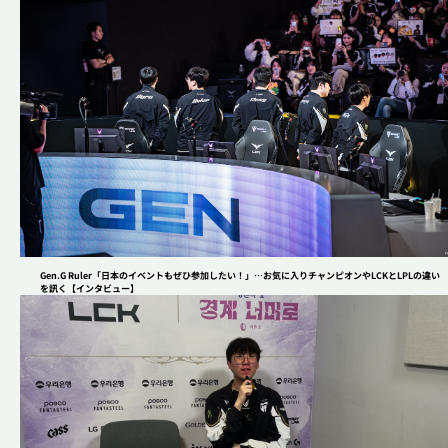
2XKO
コミュニティ
アップデート
League of Legends
インタビュー
熱い“プロポーズ（？）”から始まった「150％」の絆。
インタビュー
eスポーツ
正反対なふたりが真正面から向き合う――「ぶいすぽ
っ！」銀城サイネ & 龍巻ちせ デュオインタビュー！
Riot Games
ニュース
Riot Games ONE
STREAMERS
閉じる
大会・イベント情報
Gen.G Ruler「日本のイベントもぜひ参加したい！」…お気に入りチャンピオンやLCKとLPLの違い
を訊く【インタビュー】
VALORANT&LoL関連ニュースメディア