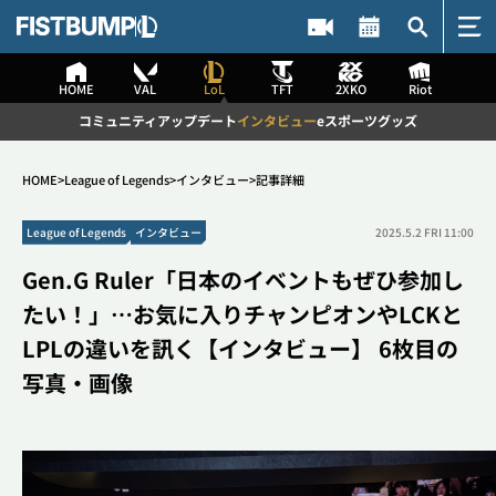
HOME
VAL
LoL
TFT
2XKO
Riot
HOME
コミュニティ
アップデート
インタビュー
eスポーツ
グッズ
VALORANT
コミュニティ
アップデート
HOME
League of Legends
インタビュー
記事詳細
インタビュー
eスポーツ
記事検索
League of Legends
インタビュー
2025.5.2 FRI 11:00
グッズ
Gen.G Ruler「日本のイベントもぜひ参加し
League of Legends
たい！」…お気に入りチャンピオンやLCKと
コミュニティ
アップデート
検索
LPLの違いを訊く【インタビュー】 6枚目の
インタビュー
eスポーツ
写真・画像
グッズ
Teamfight Tactics
コミュニティ
アップデート
#2XKO
#DetonatioN FocusMe
#The k4sen
#VALORANT
インタビュー
eスポーツ
#League of Legends
#Challengers Japan