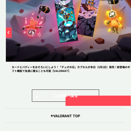
2XKO
コミュニティ
アップデート
インタビュー
eスポーツ
閉じる
Riot Games
ニュース
Riot Games ONE
STREAMERS
カードとバディーをおそろいにしよう！「デュオの日」カプセルが本日（5月2日）発売！新登場のギ
フト機能で友達に贈ることも可能【VALORANT】
大会・イベント情報
この記事へ戻る
VALORANT&LoL関連ニュースメディア
VALORANT TOP