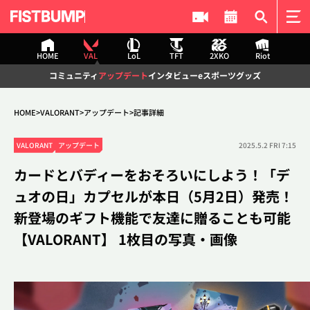
記事検索
HOME
VAL
LoL
TFT
2XKO
Riot
HOME
コミュニティ
アップデート
インタビュー
eスポーツ
グッズ
VALORANT
コミュニティ
アップデート
HOME
VALORANT
アップデート
記事詳細
検索
インタビュー
eスポーツ
VALORANT
アップデート
2025.5.2 FRI 7:15
グッズ
カードとバディーをおそろいにしよう！「デ
League of Legends
ュオの日」カプセルが本日（5月2日）発売！
コミュニティ
アップデート
#2XKO
#DetonatioN FocusMe
#The k4sen
#VALORANT
新登場のギフト機能で友達に贈ることも可能
インタビュー
eスポーツ
#League of Legends
#Challengers Japan
【VALORANT】 1枚目の写真・画像
グッズ
Teamfight Tactics
League of Legends
インタビュー
熱い“プロポーズ（？）”から始まった「150％」の絆。
コミュニティ
アップデート
正反対なふたりが真正面から向き合う――「ぶいすぽ
インタビュー
eスポーツ
っ！」銀城サイネ & 龍巻ちせ デュオインタビュー！