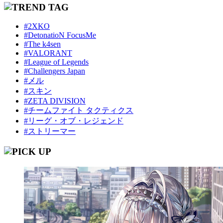
#2XKO
#DetonatioN FocusMe
#The k4sen
#VALORANT
#League of Legends
#Challengers Japan
#メル
#スキン
#ZETA DIVISION
#チームファイト タクティクス
#リーグ・オブ・レジェンド
#ストリーマー