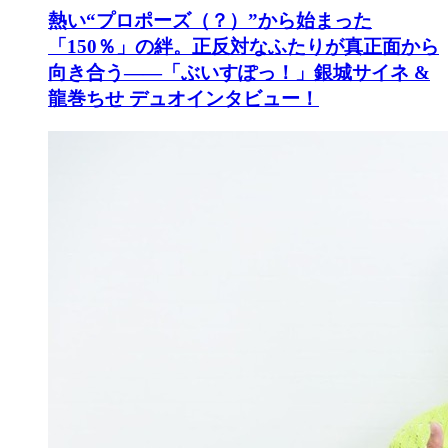
熱い“プロポーズ（？）”から始まった
「150％」の絆。正反対なふたりが真正面から
向き合う――「ぶいすぽっ！」銀城サイネ &
龍巻ちせ デュオインタビュー！