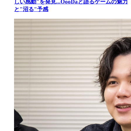
しい感動"を発見...OooDaと語るゲームの魅力
と"沼る"予感