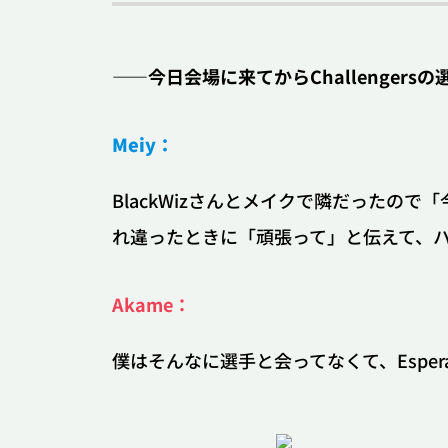
――今日会場に来てからChallenger
HOME
Meiy：
VALORANT
BlackWizさんとメイクで隣だったの
れ違ったときに「頑張って」と伝えて、
コミュニティ
アップデート
eスポーツ
グッズ
Akame：
Teamfight Tactics
僕はそんなに選手と会ってなくて、Espe
コミュニティ
アップデート
eスポーツ