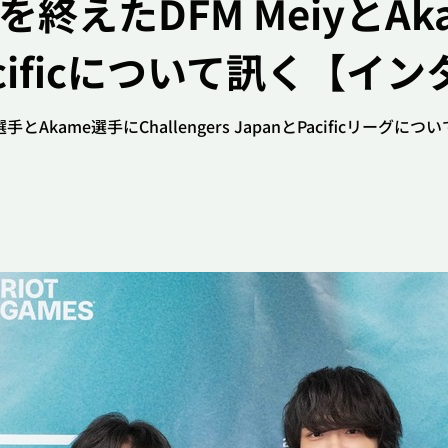
を終えたDFM MeiyとAk
tioN FocusMe
#The k4sen
#VALORANT
#League of 
とPacificについて訊く【
#メル
#スキン
#ZETA DIVISION
#チームファイト
ェンド
#VCT
とAkame選手にChallengers JapanとPacificリーグに
League of Legends
インタビュー
熱い“プロポーズ（？）”から始まった「150％」の絆。正反対な
う――「ぶいすぽっ！」銀城サイネ & 龍巻ちせ デュオインタビュ
閉じる