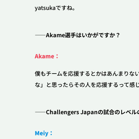
yatsukaですね。
――Akame選手はいかがですか？
Akame：
僕もチームを応援するとかはあんまりな
な」と思ったらその人を応援するって感
――Challengers Japanの試合の
Meiy：