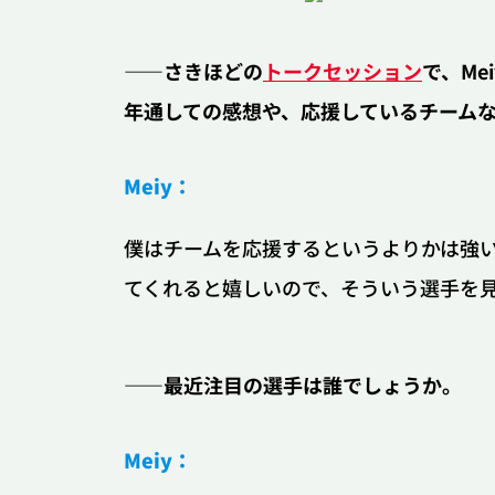
Riot Games
――さきほどの
トークセッション
で、Me
年通しての感想や、応援しているチーム
ニュース
Riot Games O
Meiy：
STREAMERS
僕はチームを応援するというよりかは強い
てくれると嬉しいので、そういう選手を
VALORANT&LoL関連ニュースメディア
――最近注目の選手は誰でしょうか。
Meiy：