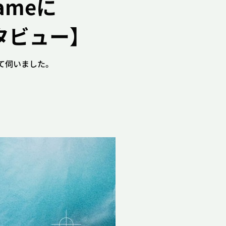
ameに
Legends
インタビュー】
 タクティクス
ついて伺いました。
VALORAN
ふたりが真正面から向き合
【独占インタ
ー！
い感動"を発見