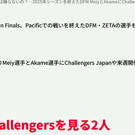
yは踊らないの？―2025年シーズンを終えたDFM MeiyとAkameにChall
Season Finals。Pacificでの戦いを終えたDFM・Z
とAkame選手にChallengers Japanや来週開催のPac
lengersを見る2人