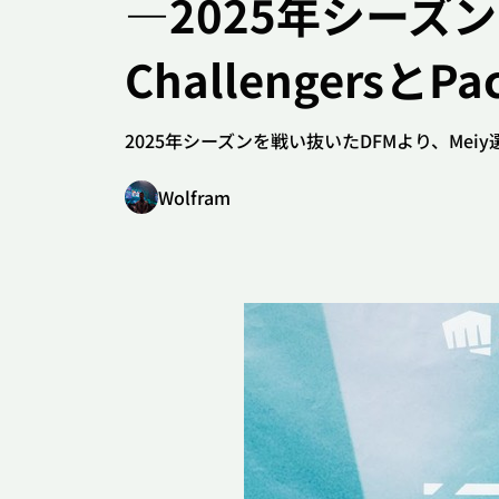
―2025年シーズン
#2XKO
#Detona
Challengers
#Challengers Japan
#リーグ・オブ・レジ
2025年シーズンを戦い抜いたDFMより、Meiy選手
Wolfram