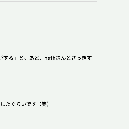
egends
がする」と。あと、nethさんとさっきす
アップデート
インタビュー
グッズ
拶したぐらいです（笑）
アップデート
インタビュー