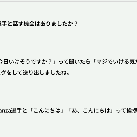
sの選手と話す機会はありましたか？
League of L
で「今日いけそうですか？」って聞いたら「マジでいける気
ハグをして送り出しましたね。
インタビュー
コミュニティ
eスポーツ
2XKO
ranza選手と「こんにちは」「あ、こんにちは」って挨
インタビュー
コミュニティ
eスポーツ