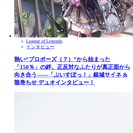
League of Legends
インタビュー
熱い“プロポーズ（？）”から始まった
「150％」の絆。正反対なふたりが真正面から
向き合う――「ぶいすぽっ！」銀城サイネ &
龍巻ちせ デュオインタビュー！