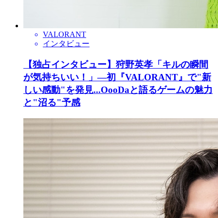
VALORANT
インタビュー
【独占インタビュー】狩野英孝「キルの瞬間
が気持ちいい！」―初『VALORANT』で"新
しい感動"を発見...OooDaと語るゲームの魅力
と"沼る"予感