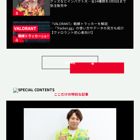
グッズなどインパクト大―全14種類を3月8日まで
受注販売中
『VALORANT』戦績トラッカーを解説
―「Tracker.gg」の使い方やデータの見方も紹介
【ヴァロラント初心者向け】
MORE
ここだけの特別な記事