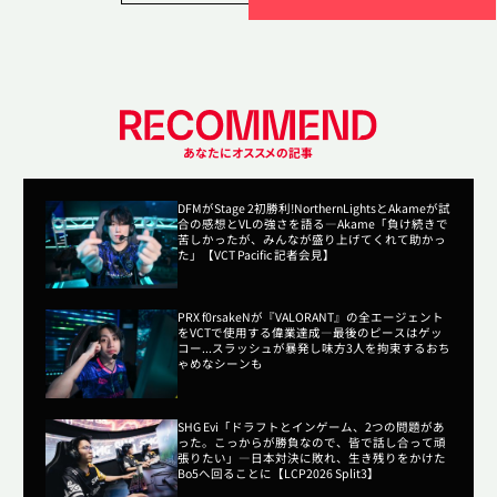
あなたにオススメの記事
DFMがStage 2初勝利!NorthernLightsとAkameが試
合の感想とVLの強さを語る―Akame「負け続きで
苦しかったが、みんなが盛り上げてくれて助かっ
た」【VCT Pacific 記者会見】
PRX f0rsakeNが『VALORANT』の全エージェント
をVCTで使用する偉業達成―最後のピースはゲッ
コー...スラッシュが暴発し味方3人を拘束するおち
ゃめなシーンも
SHG Evi「ドラフトとインゲーム、2つの問題があ
った。こっからが勝負なので、皆で話し合って頑
張りたい」―日本対決に敗れ、生き残りをかけた
Bo5へ回ることに【LCP2026 Split3】