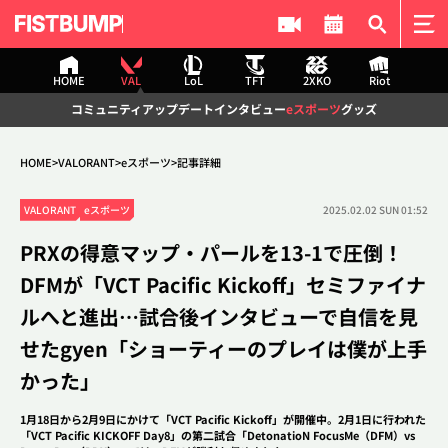
HOME
VAL
LoL
TFT
2XKO
Riot
HOME
コミュニティ
アップデート
インタビュー
eスポーツ
グッズ
VALORANT
コミュニティ
アップデート
HOME
VALORANT
eスポーツ
記事詳細
インタビュー
eスポーツ
記事検索
VALORANT
eスポーツ
2025.02.02 SUN 01:52
グッズ
PRXの得意マップ・パールを13-1で圧倒！
League of Legends
DFMが「VCT Pacific Kickoff」セミファイナ
コミュニティ
アップデート
検索
ルへと進出…試合後インタビューで自信を見
インタビュー
eスポーツ
グッズ
せたgyen「ショーティーのプレイは僕が上手
かった」
Teamfight Tactics
コミュニティ
アップデート
1月18日から2月9日にかけて「VCT Pacific Kickoff」が開催中。2月1日に行われた
#2XKO
#DetonatioN FocusMe
#The k4sen
#VALORANT
「VCT Pacific KICKOFF Day8」の第二試合「DetonatioN FocusMe（DFM）vs
インタビュー
eスポーツ
#League of Legends
#Challengers Japan