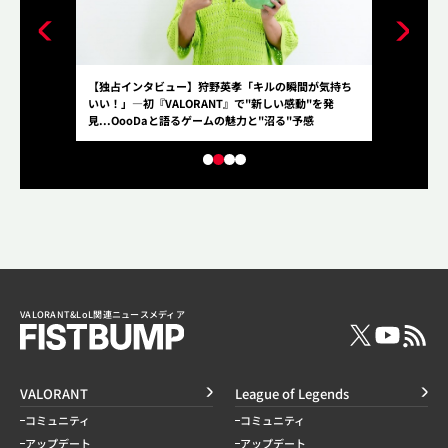
50％」の絆。
【独占インタビュー】狩野英孝「キルの瞬間が気持ち
「12年やっ
―「ぶいすぽ
いい！」―初『VALORANT』で"新しい感動"を発
して、202
ンタビュー！
見...OooDaと語るゲームの魅力と"沼る"予感
ーム”こと、
ー！
VALORANT&LoL関連ニュースメディア
VALORANT
League of Legends
コミュニティ
コミュニティ
アップデート
アップデート