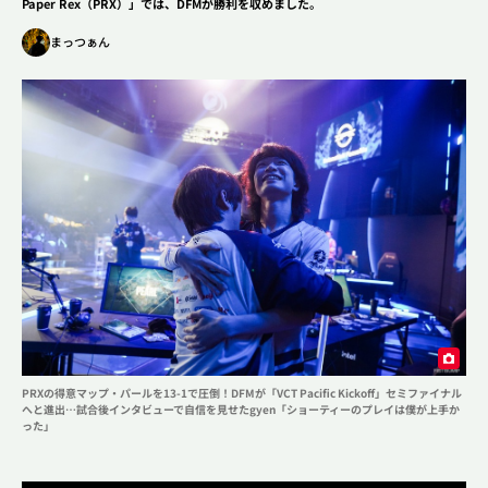
Paper Rex（PRX）」では、DFMが勝利を収めました。
まっつぁん
2XKO
コミュニティ
アップデート
League of Legends
インタビュー
熱い“プロポーズ（？）”から始まった「150％」の絆。
インタビュー
eスポーツ
正反対なふたりが真正面から向き合う――「ぶいすぽ
っ！」銀城サイネ & 龍巻ちせ デュオインタビュー！
Riot Games
ニュース
Riot Games ONE
STREAMERS
閉じる
大会・イベント情報
PRXの得意マップ・パールを13-1で圧倒！DFMが「VCT Pacific Kickoff」セミファイナル
VALORANT&LoL関連ニュースメディア
へと進出…試合後インタビューで自信を見せたgyen「ショーティーのプレイは僕が上手か
った」