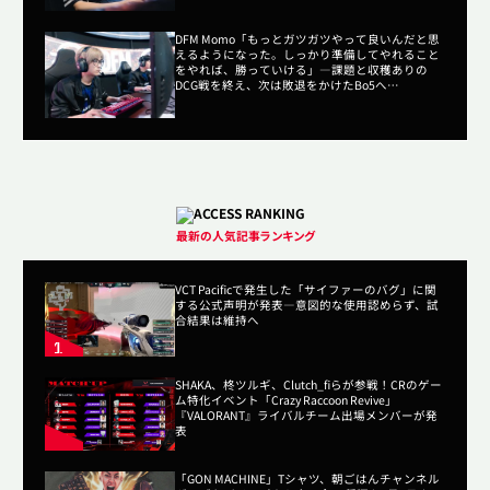
DFM Momo「もっとガツガツやって良いんだと思
えるようになった。しっかり準備してやれること
をやれば、勝っていける」―課題と収穫ありの
DCG戦を終え、次は敗退をかけたBo5へ
【LCP2026 Split3】
最新の人気記事ランキング
VCT Pacificで発生した「サイファーのバグ」に関
する公式声明が発表―意図的な使用認めらず、試
合結果は維持へ
SHAKA、柊ツルギ、Clutch_fiらが参戦！CRのゲー
ム特化イベント「Crazy Raccoon Revive」
『VALORANT』ライバルチーム出場メンバーが発
表
「GON MACHINE」Tシャツ、朝ごはんチャンネル