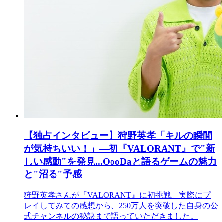
【独占インタビュー】狩野英孝「キルの瞬間
が気持ちいい！」―初『VALORANT』で"新
しい感動"を発見...OooDaと語るゲームの魅力
と"沼る"予感
狩野英孝さんが『VALORANT』に初挑戦。実際にプ
レイしてみての感想から、250万人を突破した自身の公
式チャンネルの秘訣まで語っていただきました。