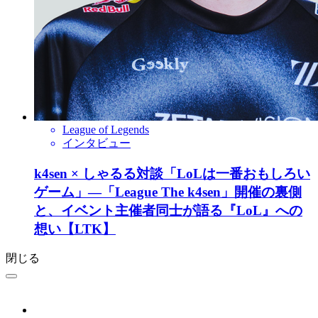
League of Legends
インタビュー
k4sen × しゃるる対談「LoLは一番おもしろい
ゲーム」―「League The k4sen」開催の裏側
と、イベント主催者同士が語る『LoL』への
想い【LTK】
閉じる