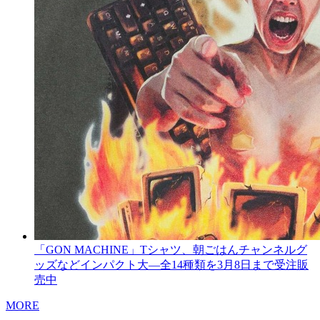
「GON MACHINE」Tシャツ、朝ごはんチャンネルグ
ッズなどインパクト大―全14種類を3月8日まで受注販
売中
MORE