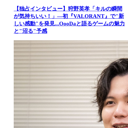
【独占インタビュー】狩野英孝「キルの瞬間
が気持ちいい！」―初『VALORANT』で"新
しい感動"を発見...OooDaと語るゲームの魅力
と"沼る"予感