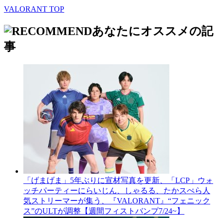
VALORANT TOP
あなたにオススメの記
事
「げまげま」5年ぶりに宣材写真を更新、「LCP」ウォ
ッチパーティーにらいじん、しゃるる、たかスぺら人
気ストリーマーが集う、『VALORANT』“フェニック
ス”のULTが調整【週間フィストバンプ7/24~】