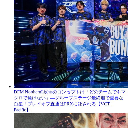
DFM NorthernLightsのコンセプトは「どのチームでもマ
クロで負けない」―グループステージ最終週で重要な
白星！プレイオフ直通はPRXに託される【VCT
Pacific】