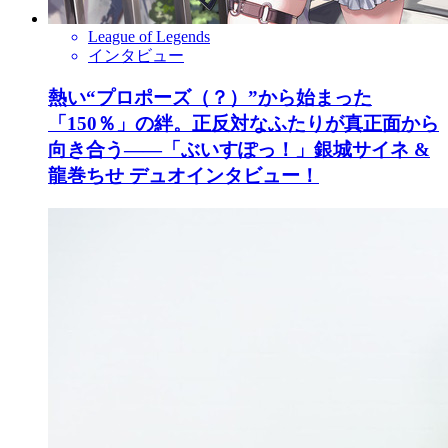
League of Legends
インタビュー
熱い“プロポーズ（？）”から始まった
「150％」の絆。正反対なふたりが真正面から
向き合う――「ぶいすぽっ！」銀城サイネ &
龍巻ちせ デュオインタビュー！