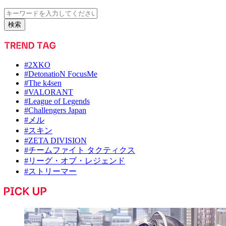
検索
#2XKO
#DetonatioN FocusMe
#The k4sen
#VALORANT
#League of Legends
#Challengers Japan
#メル
#スキン
#ZETA DIVISION
#チームファイト タクティクス
#リーグ・オブ・レジェンド
#ストリーマー