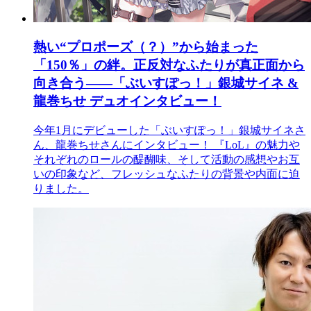
熱い“プロポーズ（？）”から始まった
「150％」の絆。正反対なふたりが真正面から
向き合う――「ぶいすぽっ！」銀城サイネ &
龍巻ちせ デュオインタビュー！
今年1月にデビューした「ぶいすぽっ！」銀城サイネさ
ん、龍巻ちせさんにインタビュー！ 『LoL』の魅力や
それぞれのロールの醍醐味、そして活動の感想やお互
いの印象など、フレッシュなふたりの背景や内面に迫
りました。