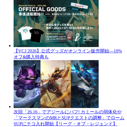
【VCJ 2026】公式グッズがオンライン販売開始―10%
オフ&購入特典も
次回「26.16」でアジールにバフ! カミールの弱体化や
「マークスマンのMRとSUPクエストの調整」でローム
SUPにテコ入れ開始【リーグ・オブ・レジェンド】