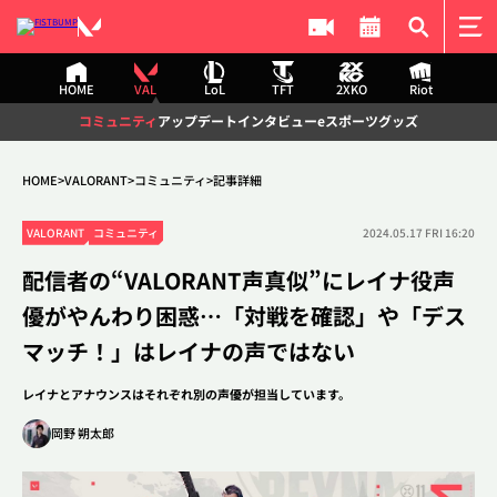
HOME
VAL
LoL
TFT
2XKO
Riot
HOME
コミュニティ
アップデート
インタビュー
eスポーツ
グッズ
VALORANT
HOME
VALORANT
コミュニティ
記事詳細
コミュニティ
アップデート
インタビュー
eスポーツ
記事検索
VALORANT
コミュニティ
2024.05.17 FRI 16:20
グッズ
配信者の“VALORANT声真似”にレイナ役声
League of Legends
優がやんわり困惑…「対戦を確認」や「デス
コミュニティ
アップデート
検索
マッチ！」はレイナの声ではない
インタビュー
eスポーツ
グッズ
レイナとアナウンスはそれぞれ別の声優が担当しています。
Teamfight Tactics
岡野 朔太郎
コミュニティ
アップデート
#2XKO
#DetonatioN FocusMe
#The k4sen
#VALORANT
#League of Legends
#Challengers Japan
インタビュー
eスポーツ