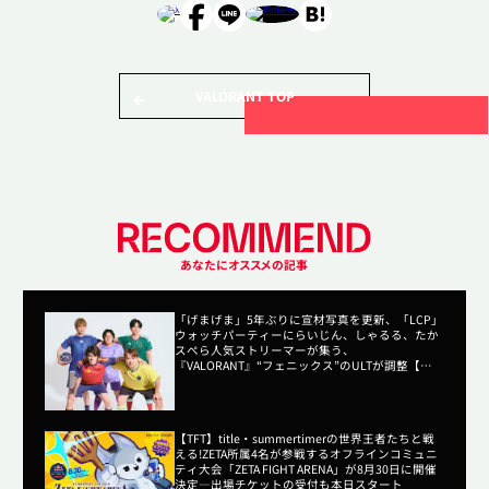
VALORANT TOP
あなたにオススメの記事
「げまげま」5年ぶりに宣材写真を更新、「LCP」
ウォッチパーティーにらいじん、しゃるる、たか
スぺら人気ストリーマーが集う、
『VALORANT』“フェニックス”のULTが調整【週
間フィストバンプ7/24~】
【TFT】title・summertimerの世界王者たちと戦
える!ZETA所属4名が参戦するオフラインコミュニ
ティ大会「ZETA FIGHT ARENA」が8月30日に開催
決定―出場チケットの受付も本日スタート