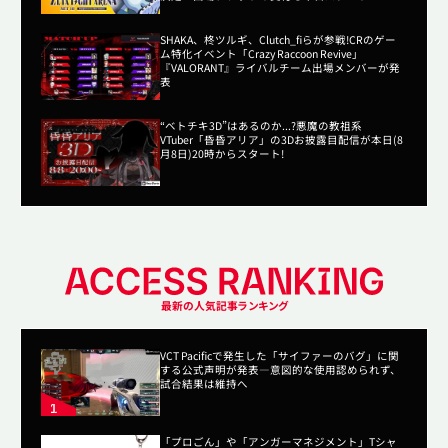
SHAKA、柊ツルギ、Clutch_fiらが参戦!CRのゲー
ム特化イベント「Crazy Raccoon Revive」
『VALORANT』ライバルチーム出場メンバーが発
表
“ベトチキ3D”はあるのか...?悪魔の教祖系
VTuber「昏昏アリア」の3Dお披露目配信が本日(8
月8日)20時からスタート!
最新の人気記事ランキング
VCT Pacificで発生した「サイファーのバグ」に関
する公式声明が発表―意図的な使用認められず、
試合結果は維持へ
「プロごん」や「アンガーマネジメント」Tシャ