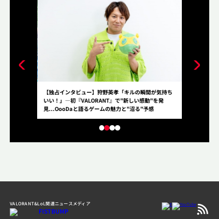
50％」の絆。
【独占インタビュー】狩野英孝「キルの瞬間が気持ち
「12年やっ
―「ぶいすぽ
いい！」―初『VALORANT』で"新しい感動"を発
して、202
ンタビュー！
見...OooDaと語るゲームの魅力と"沼る"予感
ーム”こと、
ー！
VALORANT&LoL関連ニュースメディア