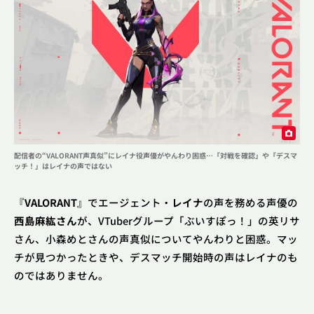
2XKO
コミュニティ
アップデート
League of Legends
インタビュー
熱い“プロポーズ（？）”から始まった「150％」の絆。
インタビュー
eスポーツ
正反対なふたりが真正面から向き合う――「ぶいすぽ
っ！」銀城サイネ & 龍巻ちせ デュオインタビュー！
Riot Games
ニュース
Riot Games ONE
STREAMERS
配信者の“VALORANT声真似”にレイナ役声優がやんわり困惑…「対戦を確認」や「デスマ
ッチ！」はレイナの声ではない
閉じる
大会・イベント情報
『
VALORANT
』でエージェント・
レイナ
の声を務める声優の
西島麻紘さん
が、VTuberグループ「ぶいすぽっ！」の英リサ
さん、小森めとさんの声真似についてやんわりと困惑。マッ
チが見つかったときや、デスマッチ開始時の声はレイナのも
VALORANT&LoL関連ニュースメディア
のではありません。